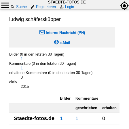
STAEDTE
-FOTOS.DE
Suche
Registrieren
Login
ludwig schäfersküpper

Interne Nachricht (PN)

e-Mail
Bilder (0 in den letzten 30 Tagen)
1
Kommentare (0 in den letzten 30 Tagen)
1
erhaltene Kommentare (0 in den letzten 30 Tagen)
0
aktiv
2015
Bilder
Kommentare
geschrieben
erhalten
Staedte-fotos.de
1
1
0