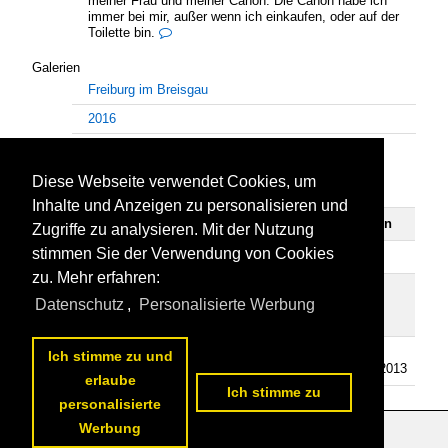
meiner Frau und meiner Canon. Die Canon habe ich
immer bei mir, außer wenn ich einkaufen, oder auf der
Toilette bin.

Galerien
Freiburg im Breisgau
2016
Freiburg 2013
Diese Webseite verwendet Cookies, um
Bilder
Kommentare
Inhalte und Anzeigen zu personalisieren und
geschrieben
erhalten
Zugriffe zu analysieren. Mit der Nutzung
stimmen Sie der Verwendung von Cookies
Landschaftsfotos.eu
8
0
0
zu. Mehr erfahren:
Staedte-
21
1
0
Datenschutz
,
Personalisierte Werbung
fotos.de
Tier-fotos.eu
21
1
1
Ich stimme zu und
26.04.2013
erlaube
Ich stimme zu
personalisierte
Werbung
Datenschutzerklärung
|
Impressum
|
Kontakt