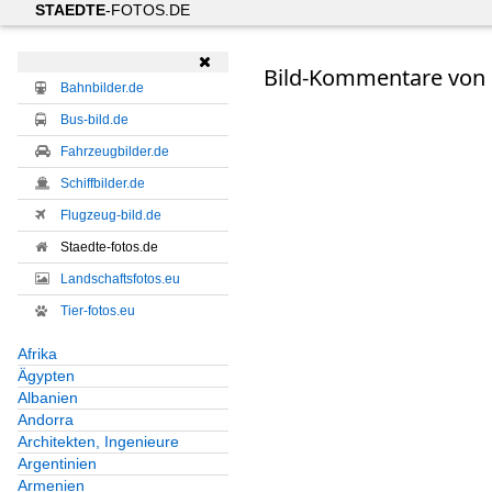
STAEDTE
-FOTOS.DE

Bild-Kommentare von
Bahnbilder.de
Bus-bild.de
Fahrzeugbilder.de
Schiffbilder.de
Flugzeug-bild.de
Staedte-fotos.de
Landschaftsfotos.eu
Tier-fotos.eu
Afrika
Ägypten
Albanien
Andorra
Architekten, Ingenieure
Argentinien
Armenien