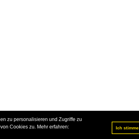
n zu personalisieren und Zugriffe zu
von Cookies zu. Mehr erfahren:
Ich stimme
Datenschutzerklärung
|
Impressum
|
Kontakt