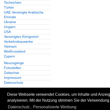
Tschechien
Türkei
UAE Vereinigte Arabische
Emirate
Ukraine
Ungarn
USA
Vereinigtes Königreich
Verkehrsbauwerke
Vietnam
Weißrussland
Zypern
Neuzugänge
Fotostellen
Zeitachse
Impressum
Datenschutz
Diese Webseite verwendet Cookies, um Inhalte und Anzeige
analysieren. Mit der Nutzung stimmen Sie der Verwendung 
Datenschutz
,
Personalisierte Werbung