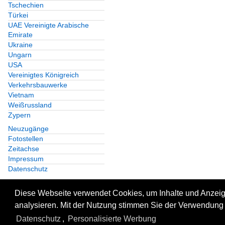
Tschechien
Türkei
UAE Vereinigte Arabische
Emirate
Ukraine
Ungarn
USA
Vereinigtes Königreich
Verkehrsbauwerke
Vietnam
Weißrussland
Zypern
Neuzugänge
Fotostellen
Zeitachse
Impressum
Datenschutz
Diese Webseite verwendet Cookies, um Inhalte und Anzeige
analysieren. Mit der Nutzung stimmen Sie der Verwendung 
Datenschutz
,
Personalisierte Werbung