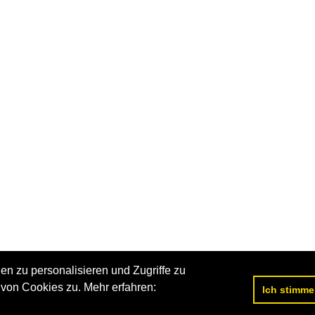
n zu personalisieren und Zugriffe zu
von Cookies zu. Mehr erfahren:
Ich stimme
Datenschutzerklärung
|
Impressum
|
Kontakt