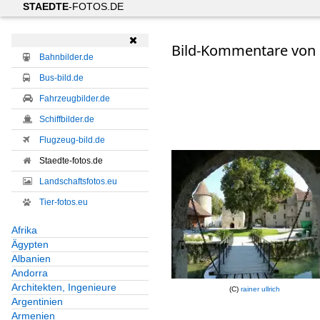
STAEDTE
-FOTOS.DE

Bild-Kommentare von S
Bahnbilder.de
Bus-bild.de
Fahrzeugbilder.de
Schiffbilder.de
Flugzeug-bild.de
Staedte-fotos.de
Landschaftsfotos.eu
Tier-fotos.eu
Afrika
Ägypten
Albanien
Andorra
Architekten, Ingenieure
(C)
rainer ullrich
Argentinien
Armenien