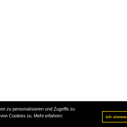
n zu personalisieren und Zugriffe zu
von Cookies zu. Mehr erfahren:
Ich stimme
Datenschutzerklärung
|
Impressum
|
Kontakt