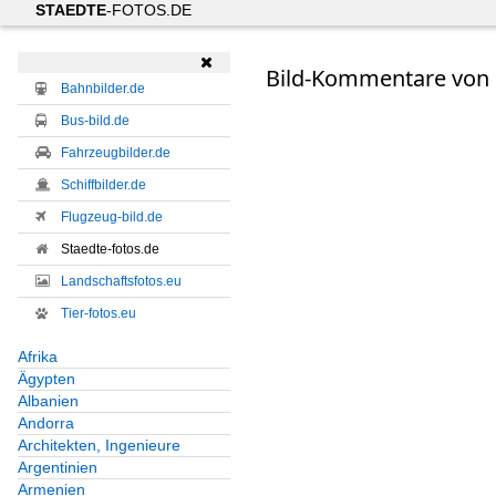
STAEDTE
-FOTOS.DE

Bild-Kommentare von 
Bahnbilder.de
Bus-bild.de
Fahrzeugbilder.de
Schiffbilder.de
Flugzeug-bild.de
Staedte-fotos.de
Landschaftsfotos.eu
Tier-fotos.eu
Afrika
Ägypten
Albanien
Andorra
Architekten, Ingenieure
Argentinien
Armenien