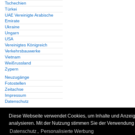
Tschechien
Türkei
UAE Vereinigte Arabische
Emirate
Ukraine
Ungarn
USA
Vereinigtes Königreich
Verkehrsbauwerke
Vietnam
Weißrussland
Zypern
Neuzugänge
Fotostellen
Zeitachse
Impressum
Datenschutz
Diese Webseite verwendet Cookies, um Inhalte und Anzeige
analysieren. Mit der Nutzung stimmen Sie der Verwendung 
Datenschutz
,
Personalisierte Werbung