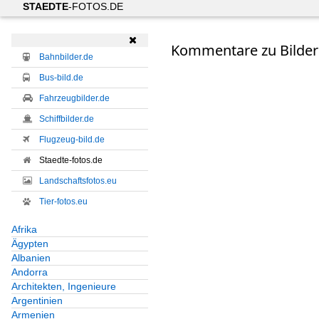
STAEDTE
-FOTOS.DE

Kommentare zu Bildern
Bahnbilder.de
Bus-bild.de
Fahrzeugbilder.de
Schiffbilder.de
Flugzeug-bild.de
Staedte-fotos.de
Landschaftsfotos.eu
Tier-fotos.eu
Afrika
Ägypten
Albanien
Andorra
Architekten, Ingenieure
Argentinien
Armenien