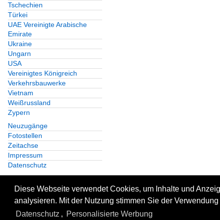
Tschechien
Türkei
UAE Vereinigte Arabische
Emirate
Ukraine
Ungarn
USA
Vereinigtes Königreich
Verkehrsbauwerke
Vietnam
Weißrussland
Zypern
Neuzugänge
Fotostellen
Zeitachse
Impressum
Datenschutz
Diese Webseite verwendet Cookies, um Inhalte und Anzeige
analysieren. Mit der Nutzung stimmen Sie der Verwendung 
Datenschutz
,
Personalisierte Werbung