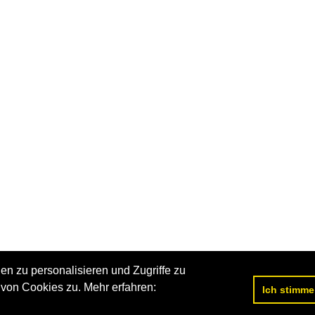
n zu personalisieren und Zugriffe zu
von Cookies zu. Mehr erfahren:
Ich stimme
Datenschutzerklärung
|
Impressum
|
Kontakt