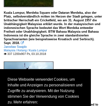
Kuala Lumpur, Merdeka Square oder Dataran Merdeka, also der
Platz, selbstverständlich mitten im Herzen der Stadt gelegen, unter
britischer Herrschaft ein Cricketfeld, wo am 31. August 1957 die
Unabhängigkeit Malaysias erklärt wurde. In der malaysischen und
indonesischen Sprache bedeutet das Wort Merdeka entweder
Freiheit oder Unabhängigkeit. BTW Bahasa Malaysia und Bahasa
Indonesia ist die gleiche Sprache in zwei standardisierten
Sprachvarianten (wie beispielsweise Kroatisch und Serbisch).
Sept. 2018.

Jarosław Swajdo
Malaysia / Kelang / Kuala Lumpur
337 1200x907 Px, 03.10.2018

Diese Webseite verwendet Cookies, um
Inhalte und Anzeigen zu personalisieren und
Zugriffe zu analysieren. Mit der Nutzung
stimmen Sie der Verwendung von Cookies
zu. Mehr erfahren:
Kuala Lumpur, National Monument or Tugu Negara, dedicated to