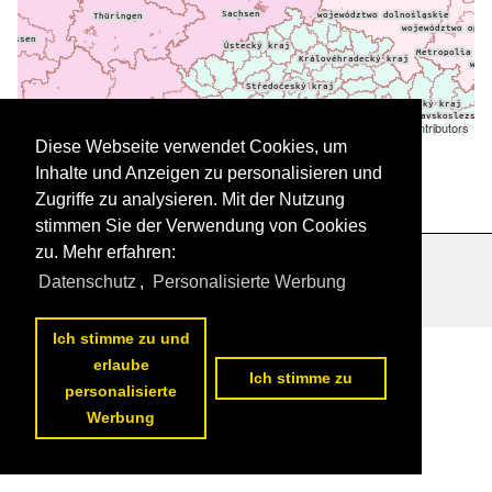
Leaflet
| ©
OpenStreetMap
contributors
Daten werden geladen
Diese Webseite verwendet Cookies, um
Inhalte und Anzeigen zu personalisieren und
Zugriffe zu analysieren. Mit der Nutzung
stimmen Sie der Verwendung von Cookies
zu. Mehr erfahren:
Datenschutzerklärung
|
Impressum
|
Kontakt
Datenschutz
,
Personalisierte Werbung
Ich stimme zu und
erlaube
Ich stimme zu
personalisierte
Werbung