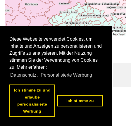
Leaflet
| ©
OpenStreetMap
contributors
Daten werden geladen
Diese Webseite verwendet Cookies, um
Inhalte und Anzeigen zu personalisieren und
Zugriffe zu analysieren. Mit der Nutzung
stimmen Sie der Verwendung von Cookies
zu. Mehr erfahren:
Datenschutzerklärung
|
Impressum
|
Kontakt
Datenschutz
,
Personalisierte Werbung
Ich stimme zu und
erlaube
Ich stimme zu
personalisierte
Werbung