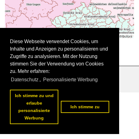
Leaflet
| ©
OpenStreetMap
contributors
Daten werden geladen
Diese Webseite verwendet Cookies, um
Inhalte und Anzeigen zu personalisieren und
Zugriffe zu analysieren. Mit der Nutzung
stimmen Sie der Verwendung von Cookies
zu. Mehr erfahren:
Datenschutzerklärung
|
Impressum
|
Kontakt
Datenschutz
,
Personalisierte Werbung
Ich stimme zu und
erlaube
Ich stimme zu
personalisierte
Werbung