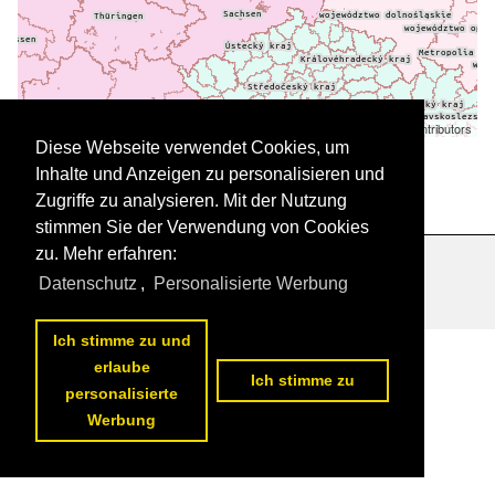
Leaflet
| ©
OpenStreetMap
contributors
Daten werden geladen
Diese Webseite verwendet Cookies, um
Inhalte und Anzeigen zu personalisieren und
Zugriffe zu analysieren. Mit der Nutzung
stimmen Sie der Verwendung von Cookies
zu. Mehr erfahren:
Datenschutzerklärung
|
Impressum
|
Kontakt
Datenschutz
,
Personalisierte Werbung
Ich stimme zu und
erlaube
Ich stimme zu
personalisierte
Werbung