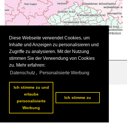
Leaflet
| ©
OpenStreetMap
contributors
Daten werden geladen
Diese Webseite verwendet Cookies, um
Inhalte und Anzeigen zu personalisieren und
Zugriffe zu analysieren. Mit der Nutzung
stimmen Sie der Verwendung von Cookies
zu. Mehr erfahren:
Datenschutzerklärung
|
Impressum
|
Kontakt
Datenschutz
,
Personalisierte Werbung
Ich stimme zu und
erlaube
Ich stimme zu
personalisierte
Werbung