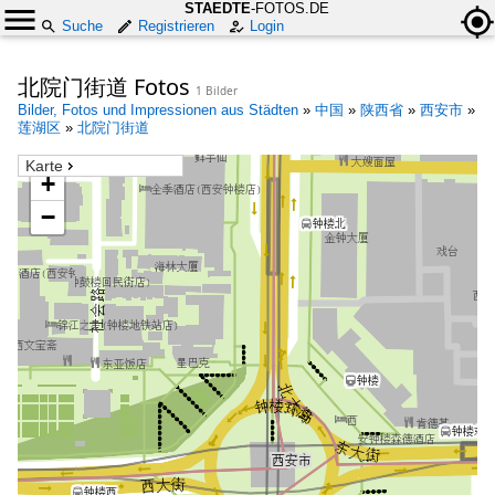
STAEDTE
-FOTOS.DE
Suche
Registrieren
Login
北院门街道 Fotos
1 Bilder
Bilder, Fotos und Impressionen aus Städten
»
中国
»
陕西省
»
西安市
»
莲湖区
»
北院门街道
Karte
+
−