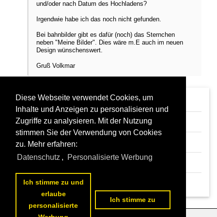
und/oder nach Datum des Hochladens?
Irgendwie habe ich das noch nicht gefunden.
Bei bahnbilder gibt es dafür (noch) das Sternchen
neben "Meine Bilder". Dies wäre m.E auch im neuen
Design wünschenswert.
Gruß Volkmar
Diese Webseite verwendet Cookies, um
Re: Seitenumstellung Staedte-fotos.de
Volkmar Döring
01.05.2017 12:01
Inhalte und Anzeigen zu personalisieren und
Re: Seitenumstellung Staedte-fotos.de
Zugriffe zu analysieren. Mit der Nutzung
rainer ullrich
05.04.2017 10:26
stimmen Sie der Verwendung von Cookies
Re: Seitenumstellung Staedte-fotos.de
zu. Mehr erfahren:
Thomas Wendt
04.04.2017 11:01
Datenschutz
,
Personalisierte Werbung
Re: Seitenumstellung Staedte-fotos.de
Mark
03.04.2017 18:08
Seitenumstellung Staedte-fotos.de
Ich stimme zu und
rainer ullrich
03.04.2017 12:08
erlaube
Ich stimme zu
personalisierte