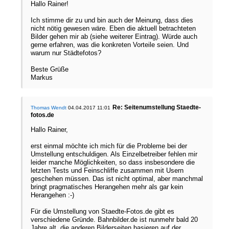
Hallo Rainer!
Ich stimme dir zu und bin auch der Meinung, dass dies
nicht nötig gewesen wäre. Eben die aktuell betrachteten
Bilder gehen mir ab (siehe weiterer Eintrag). Würde auch
gerne erfahren, was die konkreten Vorteile seien. Und
warum nur Städtefotos?
Beste Grüße
Markus
Re: Seitenumstellung Staedte-
Thomas Wendt
04.04.2017 11:01
fotos.de
Hallo Rainer,
erst einmal möchte ich mich für die Probleme bei der
Umstellung entschuldigen. Als Einzelbetreiber fehlen mir
leider manche Möglichkeiten, so dass insbesondere die
letzten Tests und Feinschliffe zusammen mit Usern
geschehen müssen. Das ist nicht optimal, aber manchmal
bringt pragmatisches Herangehen mehr als gar kein
Herangehen :-)
Für die Umstellung von Staedte-Fotos.de gibt es
verschiedene Gründe. Bahnbilder.de ist nunmehr bald 20
Jahre alt, die anderen Bilderseiten basieren auf der