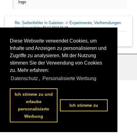
Ingo
Re: Seitenfehler in Galerien -> Experimente, Verfremdungen
Ingo Konrad Müller
30.12.2013 01:16
Seitenfehler in Galerien -> Experimente, Verfremdungen
Diese Webseite verwendet Cookies, um
Ingo Konrad Müller
29.11.2013 13:32
Inhalte und Anzeigen zu personalisieren und
Zugriffe zu analysieren. Mit der Nutzung
stimmen Sie der Verwendung von Cookies
Datenschutzerklärung
|
Impressum
|
Kontakt
zu. Mehr erfahren:
Datenschutz
,
Personalisierte Werbung
Ich stimme zu und
erlaube
Ich stimme zu
personalisierte
Werbung