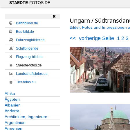
STAEDTE
-FOTOS.DE

Ungarn / Südtransda
Bahnbilder.de
Bilder, Fotos und Impressionen 
Bus-bild.de
<<
vorherige Seite
1
2
3
Fahrzeugbilder.de
Schiffbilder.de
Flugzeug-bild.de
Staedte-fotos.de
Landschaftsfotos.eu
Tier-fotos.eu
Afrika
Ägypten
Albanien
Andorra
Architekten, Ingenieure
Argentinien
Armenien