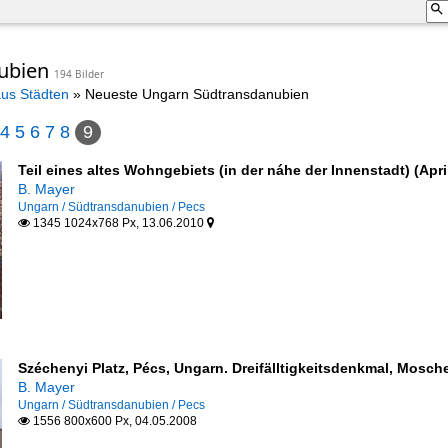
nubien
194 Bilder
aus Städten
»
Neueste Ungarn Südtransdanubien
4
5
6
7
8
9
Teil eines altes Wohngebiets (in der náhe der Innenstadt) (Apri
B. Mayer
Ungarn / Südtransdanubien / Pecs
1345 1024x768 Px, 13.06.2010


Széchenyi Platz, Pécs, Ungarn. Dreifälltigkeitsdenkmal, Mosc
B. Mayer
Ungarn / Südtransdanubien / Pecs
1556 800x600 Px, 04.05.2008
