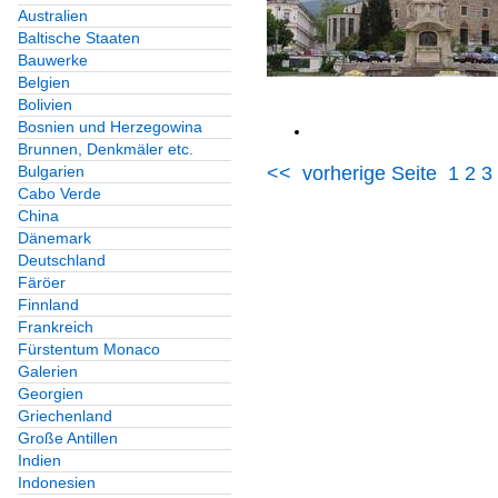
Australien
Baltische Staaten
Bauwerke
Belgien
Bolivien
Bosnien und Herzegowina
Brunnen, Denkmäler etc.
<<
vorherige Seite
1
2
3
Bulgarien
Cabo Verde
China
Dänemark
Deutschland
Färöer
Finnland
Frankreich
Fürstentum Monaco
Galerien
Georgien
Griechenland
Große Antillen
Indien
Indonesien