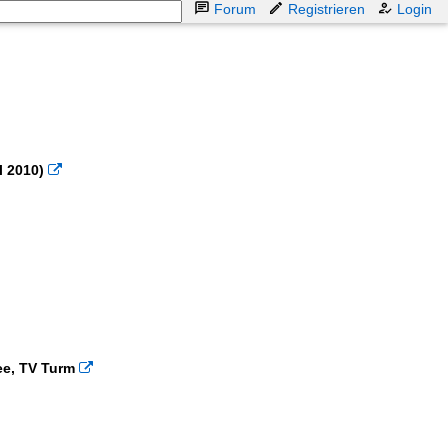
Forum
Registrieren
Login
l 2010)

hee, TV Turm
