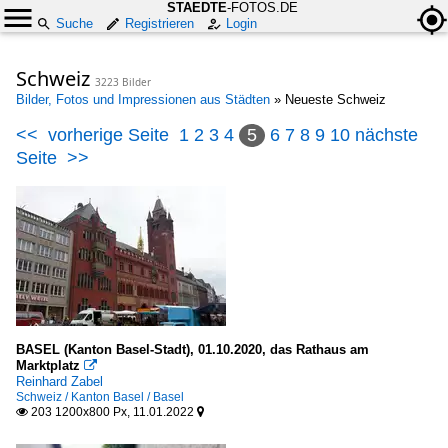
STAEDTE
-FOTOS.DE
Suche
Registrieren
Login
Schweiz
3223 Bilder
Bilder, Fotos und Impressionen aus Städten
»
Neueste Schweiz
<<
vorherige Seite
1
2
3
4
5
6
7
8
9
10
nächste
Seite
>>
BASEL (Kanton Basel-Stadt), 01.10.2020, das Rathaus am
Marktplatz

Reinhard Zabel
Schweiz / Kanton Basel / Basel
203 1200x800 Px, 11.01.2022

