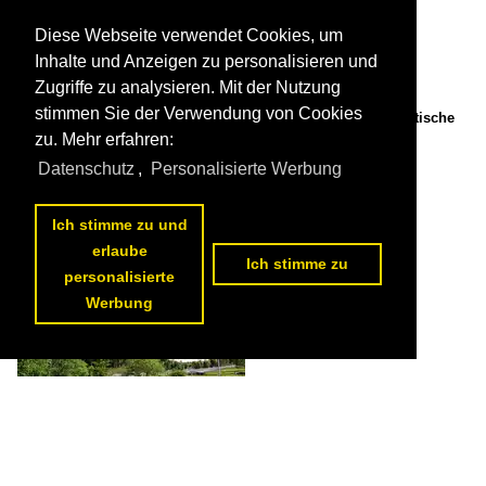
Diese Webseite verwendet Cookies, um
Inhalte und Anzeigen zu personalisieren und
Zugriffe zu analysieren. Mit der Nutzung
stimmen Sie der Verwendung von Cookies
Susch im Unterengadin, unbedienter Bahnhof der RhB Rhätische
Bahn - 13.09.2019

zu. Mehr erfahren:
Olivier Monnet
Datenschutz
,
Personalisierte Werbung
Schweiz / Kanton Graubünden / Susch
364 1200x898 Px, 03.09.2021


Ich stimme zu und
erlaube
Ich stimme zu
personalisierte
Werbung
Susch im Unterengadin, alter Dorfteil. Links der Planta-Turm (Tuor
Planta), rechts die reformierte Kirche. Oberhalb die Festungsruine
Fortezza Rohan - 05.2017

Olivier Monnet
Schweiz / Kanton Graubünden / Susch