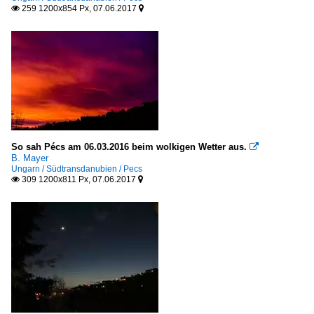
259 1200x854 Px, 07.06.2017


So sah Pécs am 06.03.2016 beim wolkigen Wetter aus.

B. Mayer
Ungarn / Südtransdanubien / Pecs
309 1200x811 Px, 07.06.2017

