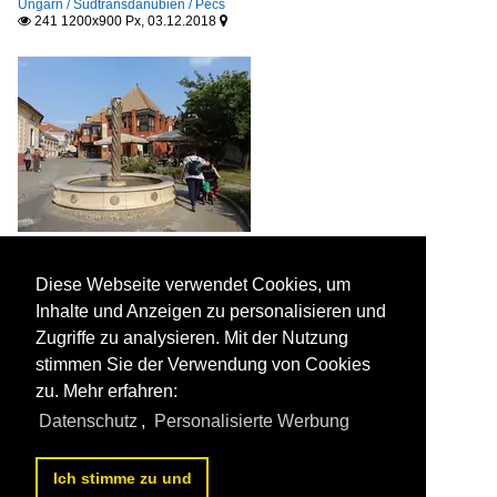
Ungarn / Südtransdanubien / Pecs
241 1200x900 Px, 03.12.2018


Pecs, Brunnen Tuke Diszkut am Graz Ter (31.08.2018)

Peter Reiser
Diese Webseite verwendet Cookies, um
Ungarn / Südtransdanubien / Pecs
Inhalte und Anzeigen zu personalisieren und
271 1200x900 Px, 03.12.2018


Zugriffe zu analysieren. Mit der Nutzung
stimmen Sie der Verwendung von Cookies
zu. Mehr erfahren:
Datenschutz
,
Personalisierte Werbung
Ich stimme zu und