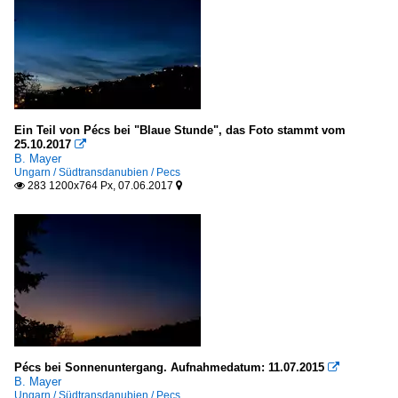
Ein Teil von Pécs bei "Blaue Stunde", das Foto stammt vom
25.10.2017

B. Mayer
Ungarn / Südtransdanubien / Pecs
283 1200x764 Px, 07.06.2017


Pécs bei Sonnenuntergang. Aufnahmedatum: 11.07.2015

B. Mayer
Ungarn / Südtransdanubien / Pecs