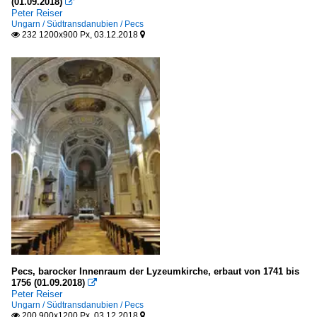
(01.09.2018)

Peter Reiser
Ungarn / Südtransdanubien / Pecs
232 1200x900 Px, 03.12.2018


Pecs, barocker Innenraum der Lyzeumkirche, erbaut von 1741 bis
1756 (01.09.2018)

Peter Reiser
Ungarn / Südtransdanubien / Pecs
200 900x1200 Px, 03.12.2018

