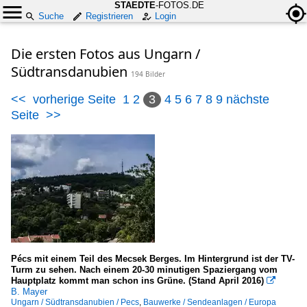
STAEDTE
-FOTOS.DE
Suche
Registrieren
Login
Die ersten Fotos aus Ungarn /
Südtransdanubien
194 Bilder
<<
vorherige Seite
1
2
3
4
5
6
7
8
9
nächste
Seite
>>
Pécs mit einem Teil des Mecsek Berges. Im Hintergrund ist der TV-
Turm zu sehen. Nach einem 20-30 minutigen Spaziergang vom
Hauptplatz kommt man schon ins Grüne. (Stand April 2016)

B. Mayer
Ungarn / Südtransdanubien / Pecs
,
Bauwerke / Sendeanlagen / Europa