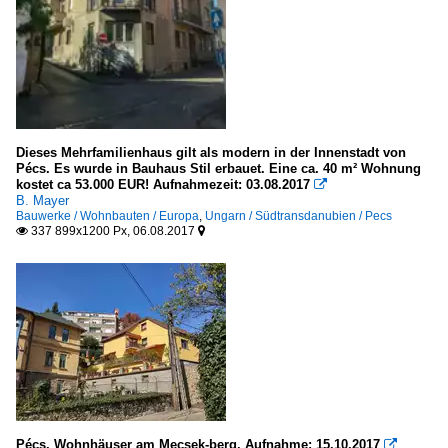
Dieses Mehrfamilienhaus gilt als modern in der Innenstadt von
Pécs. Es wurde in Bauhaus Stil erbauet. Eine ca. 40 m² Wohnung
kostet ca 53.000 EUR! Aufnahmezeit: 03.08.2017

B. Mayer
Bauwerke / Wohnbauten / Europa
,
Ungarn / Südtransdanubien / Pecs
337 899x1200 Px, 06.08.2017


Pécs, Wohnhäuser am Mecsek-berg. Aufnahme: 15.10.2017
