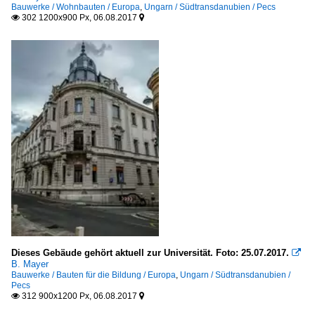
Bauwerke / Wohnbauten / Europa
,
Ungarn / Südtransdanubien / Pecs
302 1200x900 Px, 06.08.2017


Dieses Gebäude gehört aktuell zur Universität. Foto: 25.07.2017.

B. Mayer
Bauwerke / Bauten für die Bildung / Europa
,
Ungarn / Südtransdanubien /
Pecs
312 900x1200 Px, 06.08.2017

