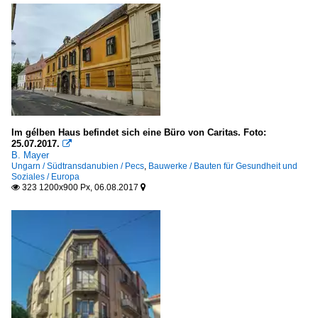
Im gélben Haus befindet sich eine Büro von Caritas. Foto:
25.07.2017.

B. Mayer
Ungarn / Südtransdanubien / Pecs
,
Bauwerke / Bauten für Gesundheit und
Soziales / Europa
323 1200x900 Px, 06.08.2017

