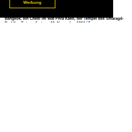
Werbung
Bangkok, ein Chedi im Wat Phra Kaeo, der Tempel des Smaragd-
Buddha. Fotografiert am 12. November 1984

Olivier Monnet
Thailand / Bangkok / Sehenswürdigkeiten
233 818x1200 Px, 05.08.2021


Bangkok, Wat Phra Kaeo, Blick vom Außenhof. Fotografiert am 12.
November 1984

Olivier Monnet
Thailand / Bangkok / Sehenswürdigkeiten
226 1200x822 Px, 05.08.2021

