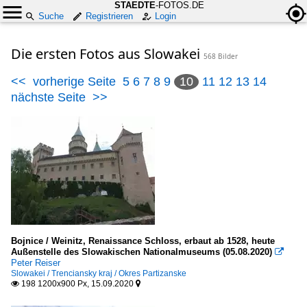
STAEDTE
-FOTOS.DE
Suche
Registrieren
Login
Die ersten Fotos aus Slowakei
568 Bilder
<<
vorherige Seite
5
6
7
8
9
10
11
12
13
14
nächste Seite
>>
Bojnice / Weinitz, Renaissance Schloss, erbaut ab 1528, heute
Außenstelle des Slowakischen Nationalmuseums (05.08.2020)

Peter Reiser
Slowakei / Trenciansky kraj / Okres Partizanske
198 1200x900 Px, 15.09.2020

