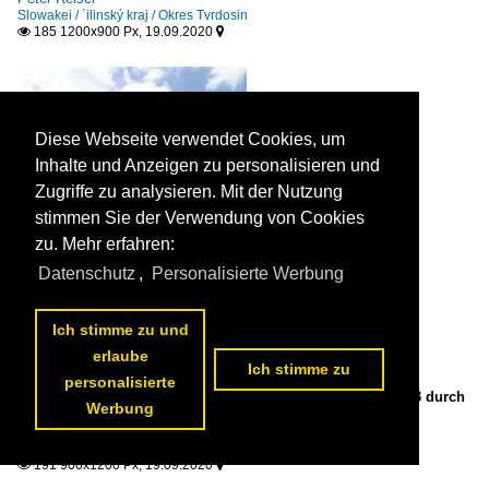
Slowakei / ´ilinský kraj / Okres Tvrdosin
185 1200x900 Px, 19.09.2020


Diese Webseite verwendet Cookies, um
Inhalte und Anzeigen zu personalisieren und
Zugriffe zu analysieren. Mit der Nutzung
stimmen Sie der Verwendung von Cookies
zu. Mehr erfahren:
Datenschutz
,
Personalisierte Werbung
Ich stimme zu und
erlaube
Ich stimme zu
personalisierte
Zuberec, Pfarrkirche St. Wendelin, erbaut von 1929 bis 1933 durch
Werbung
Milan Harminc (06.08.2020)

Peter Reiser
Slowakei / ´ilinský kraj / Okres Tvrdosin
191 900x1200 Px, 19.09.2020

