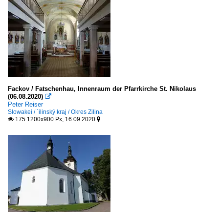
Fackov / Fatschenhau, Innenraum der Pfarrkirche St. Nikolaus
(06.08.2020)

Peter Reiser
Slowakei / ´ilinský kraj / Okres Zilina
175 1200x900 Px, 16.09.2020

