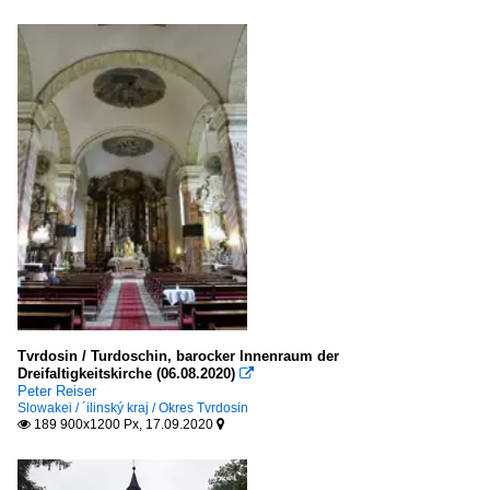
Tvrdosin / Turdoschin, barocker Innenraum der
Dreifaltigkeitskirche (06.08.2020)

Peter Reiser
Slowakei / ´ilinský kraj / Okres Tvrdosin
189 900x1200 Px, 17.09.2020

