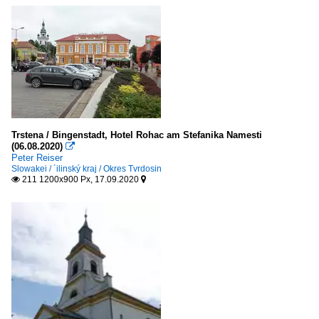
Trstena / Bingenstadt, Hotel Rohac am Stefanika Namesti
(06.08.2020)

Peter Reiser
Slowakei / ´ilinský kraj / Okres Tvrdosin
211 1200x900 Px, 17.09.2020

