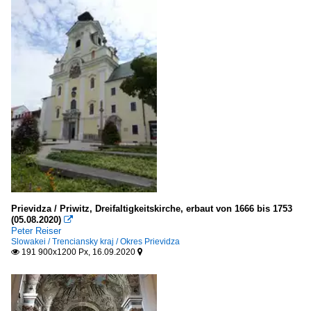
Prievidza / Priwitz, Dreifaltigkeitskirche, erbaut von 1666 bis 1753
(05.08.2020)

Peter Reiser
Slowakei / Trenciansky kraj / Okres Prievidza
191 900x1200 Px, 16.09.2020

