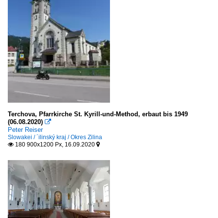
Terchova, Pfarrkirche St. Kyrill-und-Method, erbaut bis 1949
(06.08.2020)

Peter Reiser
Slowakei / ´ilinský kraj / Okres Zilina
180 900x1200 Px, 16.09.2020

