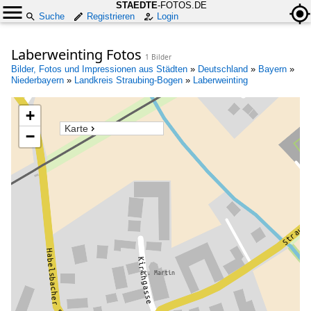
STAEDTE
-FOTOS.DE
Suche
Registrieren
Login
Laberweinting Fotos
1 Bilder
Bilder, Fotos und Impressionen aus Städten
»
Deutschland
»
Bayern
»
Niederbayern
»
Landkreis Straubing-Bogen
»
Laberweinting
+
Karte
−